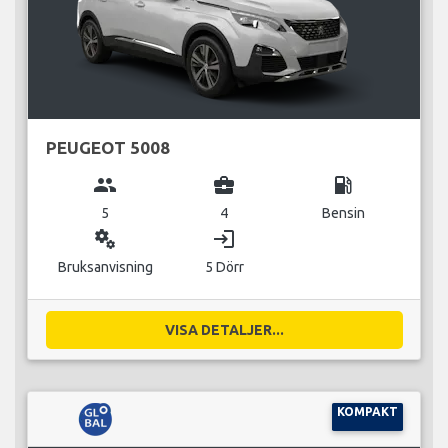
PEUGEOT 5008
group
business_center
local_gas_station
5
4
Bensin
miscellaneous_services
login
Bruksanvisning
5 Dörr
VISA DETALJER...
KOMPAKT