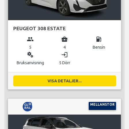
PEUGEOT 308 ESTATE
group
business_center
local_gas_station
5
4
Bensin
miscellaneous_services
login
Bruksanvisning
5 Dörr
VISA DETALJER...
MELLANSTOR