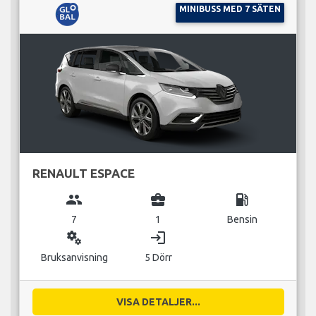
MINIBUSS MED 7 SÄTEN
RENAULT ESPACE
group
business_center
local_gas_station
7
1
Bensin
miscellaneous_services
login
Bruksanvisning
5 Dörr
VISA DETALJER...