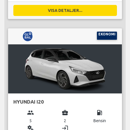
VISA DETALJER...
EKONOMI
HYUNDAI I20
group
business_center
local_gas_station
5
2
Bensin
miscellaneous_services
login