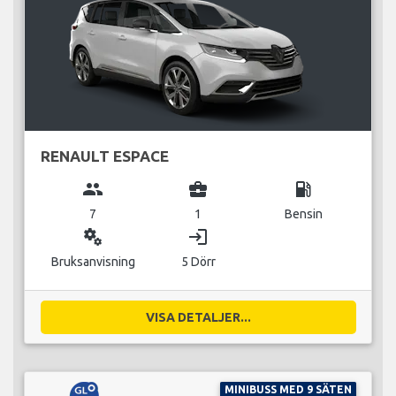
RENAULT ESPACE
group
business_center
local_gas_station
7
1
Bensin
miscellaneous_services
login
Bruksanvisning
5 Dörr
VISA DETALJER...
MINIBUSS MED 9 SÄTEN