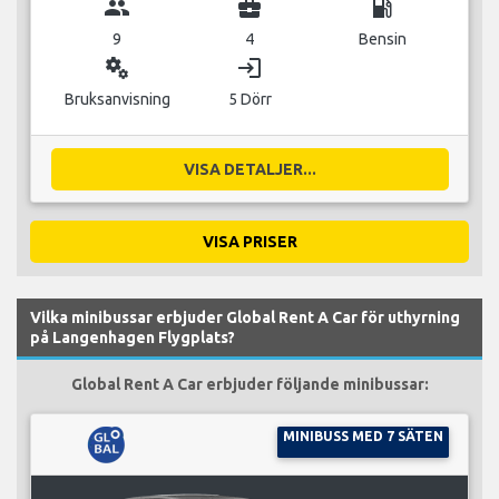
group
business_center
local_gas_station
9
4
Bensin
miscellaneous_services
login
Bruksanvisning
5 Dörr
VISA DETALJER...
VISA PRISER
Vilka minibussar erbjuder Global Rent A Car för uthyrning
på Langenhagen Flygplats?
Global Rent A Car erbjuder följande minibussar:
MINIBUSS MED 7 SÄTEN