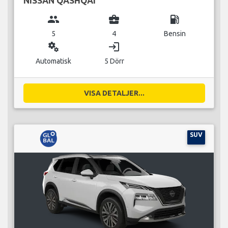
NISSAN QASHQAI
group
business_center
local_gas_station
5
4
Bensin
miscellaneous_services
login
Automatisk
5 Dörr
VISA DETALJER...
SUV