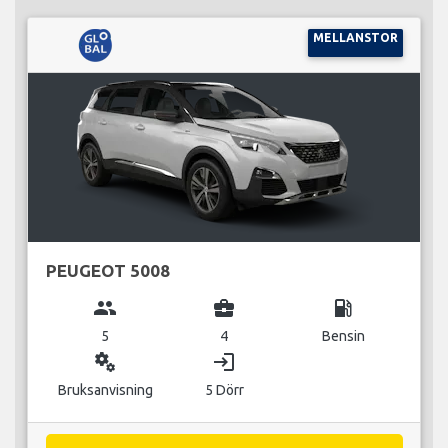
MELLANSTOR
PEUGEOT 5008
group
business_center
local_gas_station
5
4
Bensin
miscellaneous_services
login
Bruksanvisning
5 Dörr