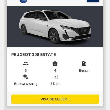
PEUGEOT 308 ESTATE
group
business_center
local_gas_station
5
4
Bensin
miscellaneous_services
login
Bruksanvisning
5 Dörr
VISA DETALJER...