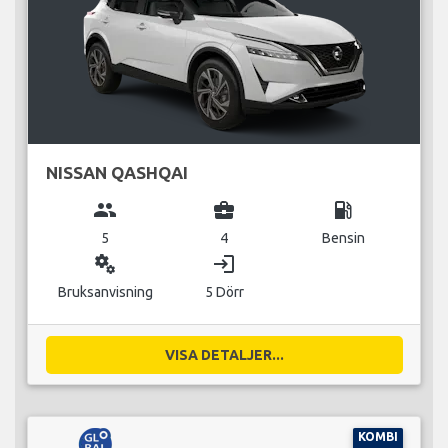
NISSAN QASHQAI
group
business_center
local_gas_station
5
4
Bensin
miscellaneous_services
login
Bruksanvisning
5 Dörr
VISA DETALJER...
KOMBI