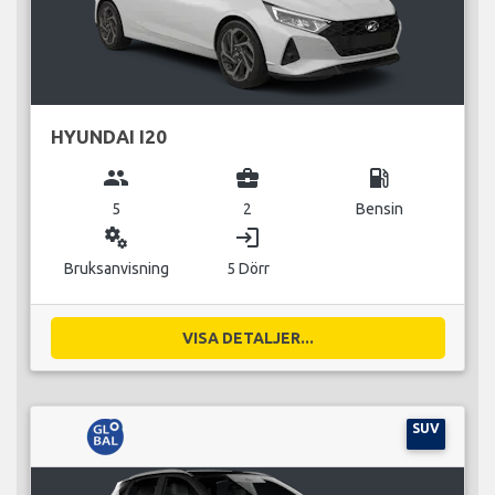
HYUNDAI I20
group
business_center
local_gas_station
5
2
Bensin
miscellaneous_services
login
Bruksanvisning
5 Dörr
VISA DETALJER...
SUV