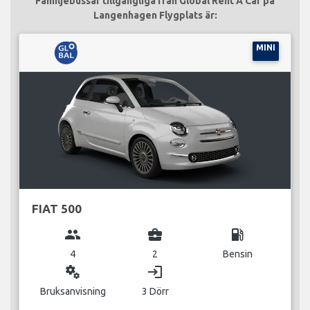
Familjebussar tillgängliga från Global Rent A Car på
Langenhagen Flygplats är:
MINI
FIAT 500
group
business_center
local_gas_station
4
2
Bensin
miscellaneous_services
login
Bruksanvisning
3 Dörr