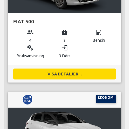
FIAT 500
group
business_center
local_gas_station
4
2
Bensin
miscellaneous_services
login
Bruksanvisning
3 Dörr
VISA DETALJER...
EKONOMI