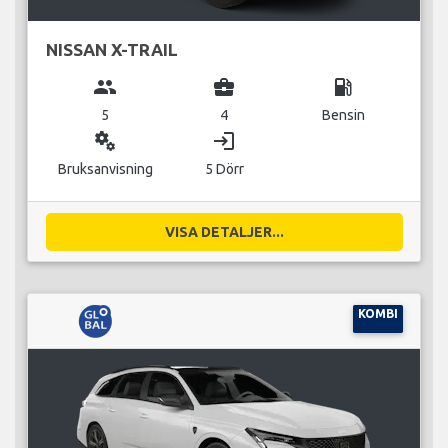
NISSAN X-TRAIL
group
business_center
local_gas_station
5
4
Bensin
miscellaneous_services
login
Bruksanvisning
5 Dörr
VISA DETALJER...
KOMBI