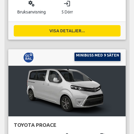
miscellaneous_services
login
Bruksanvisning
5 Dörr
VISA DETALJER...
MINIBUSS MED 9 SÄTEN
TOYOTA PROACE