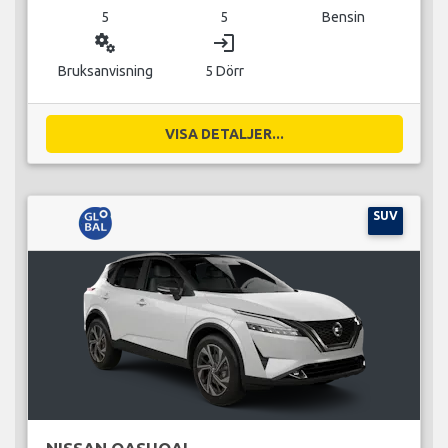
5
5
Bensin
miscellaneous_services
login
Bruksanvisning
5 Dörr
VISA DETALJER...
SUV