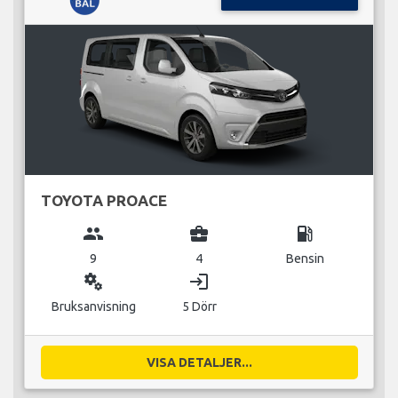
TOYOTA PROACE
group
business_center
local_gas_station
9
4
Bensin
miscellaneous_services
login
Bruksanvisning
5 Dörr
VISA DETALJER...