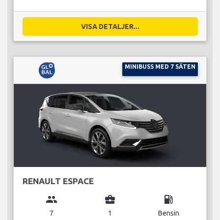
VISA DETALJER...
MINIBUSS MED 7 SÄTEN
RENAULT ESPACE
group
business_center
local_gas_station
7
1
Bensin