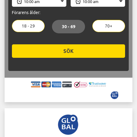
Förarens ålder:
18 - 29
70+
30 - 69
SÖK