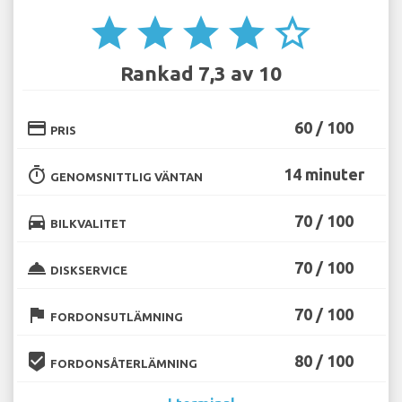
star
star
star
star
star_border
Rankad 7,3 av 10
credit_card
60 / 100
PRIS
timer
14 minuter
GENOMSNITTLIG VÄNTAN
directions_car
70 / 100
BILKVALITET
room_service
70 / 100
DISKSERVICE
flag
70 / 100
FORDONSUTLÄMNING
beenhere
80 / 100
FORDONSÅTERLÄMNING