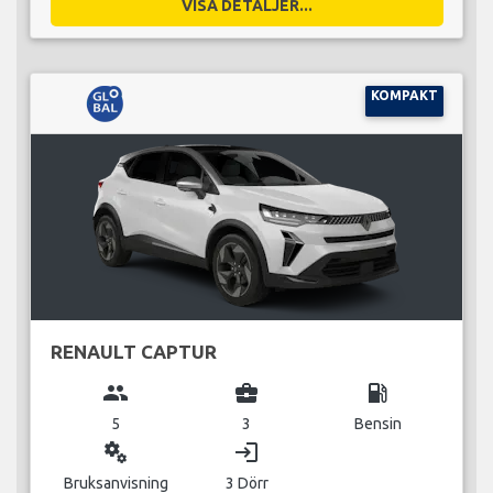
VISA DETALJER...
KOMPAKT
RENAULT CAPTUR
group
business_center
local_gas_station
5
3
Bensin
miscellaneous_services
login
Bruksanvisning
3 Dörr