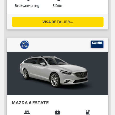
Bruksanvisning
5 Dörr
VISA DETALJER...
KOMBI
MAZDA 6 ESTATE
group
business_center
local_gas_station