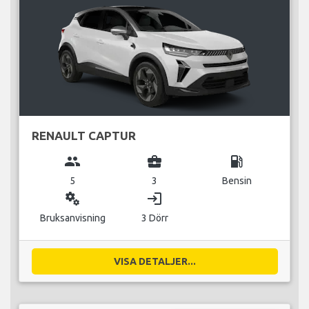
RENAULT CAPTUR
group
business_center
local_gas_station
5
3
Bensin
miscellaneous_services
login
Bruksanvisning
3 Dörr
VISA DETALJER...