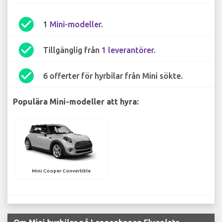
check_circle
1
Mini-modeller
.
check_circle
Tillgänglig från
1 leverantörer
.
check_circle
6 offerter för hyrbilar från Mini sökte.
Populära Mini-modeller att hyra:
Mini Cooper Convertible