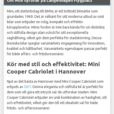
Om Mini hyrbilar på Langenhagen Flygplats
Mini, ett dotterbolag till BMW, är ett brittiskt bilmärke som
grundades 1969. Det är välkänt för sitt moderna utbud av små
bilar som erbjuder en rolig, kompakt och effektiv
körupplevelse. Minis fordon är inte bara kända för sin distinkta
och stilfulla design utan också för sitt exceptionella
väghållning, vilket gör dem perfekta för stadskörning. Dessa
ikoniska bilar speglar varumärkets engagemang för innovation,
kvalitet och hållbarhet. Varumärkets egenskaper passar perfekt
för både affärs- och fritidsresenärer.
Kör med stil och effektivitet: Mini
Cooper Cabriolet i Hannover
Njut av det bästa av Hannover med Mini Cooper Cabriolet som
erbjuds av
SIXT
. Denna eleganta och stilfulla bil är perfekt för
dem som vill göra ett intryck när de utforskar staden. Mini
Cooper Cabriolet erbjuder en unik kombination av hastighet, stil
och effektivitet, vilket gör den till ett idealiskt val för både
fritids- och affärsresenärer.