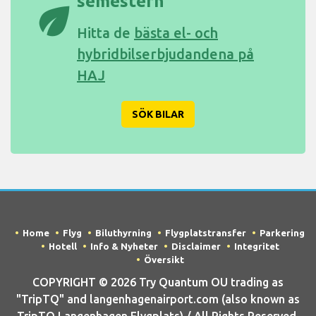
semestern
eco
Hitta de
bästa el- och
hybridbilserbjudandena på
HAJ
SÖK BILAR
Home
Flyg
Biluthyrning
Flygplatstransfer
Parkering
Hotell
Info & Nyheter
Disclaimer
Integritet
Översikt
COPYRIGHT © 2026 Try Quantum OU trading as
"TripTQ" and langenhagenairport.com (also known as