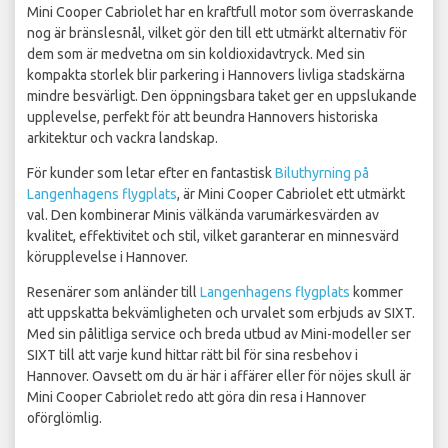
Mini Cooper Cabriolet har en kraftfull motor som överraskande
nog är bränslesnål, vilket gör den till ett utmärkt alternativ för
dem som är medvetna om sin koldioxidavtryck. Med sin
kompakta storlek blir parkering i Hannovers livliga stadskärna
mindre besvärligt. Den öppningsbara taket ger en uppslukande
upplevelse, perfekt för att beundra Hannovers historiska
arkitektur och vackra landskap.
För kunder som letar efter en fantastisk
Biluthyrning på
Langenhagens flygplats
, är Mini Cooper Cabriolet ett utmärkt
val. Den kombinerar Minis välkända varumärkesvärden av
kvalitet, effektivitet och stil, vilket garanterar en minnesvärd
körupplevelse i Hannover.
Resenärer som anländer till
Langenhagens flygplats
kommer
att uppskatta bekvämligheten och urvalet som erbjuds av SIXT.
Med sin pålitliga service och breda utbud av Mini-modeller ser
SIXT till att varje kund hittar rätt bil för sina resbehov i
Hannover. Oavsett om du är här i affärer eller för nöjes skull är
Mini Cooper Cabriolet redo att göra din resa i Hannover
oförglömlig.