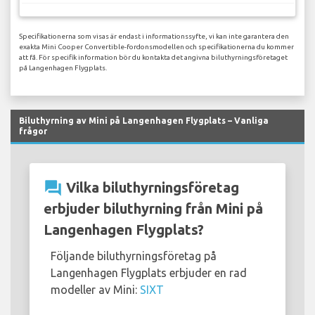
Specifikationerna som visas är endast i informationssyfte, vi kan inte garantera den
exakta Mini Cooper Convertible-fordonsmodellen och specifikationerna du kommer
att få. För specifik information bör du kontakta det angivna biluthyrningsföretaget
på Langenhagen Flygplats.
Biluthyrning av Mini på Langenhagen Flygplats – Vanliga
frågor
question_answer
Vilka biluthyrningsföretag
erbjuder biluthyrning från Mini på
Langenhagen Flygplats?
Följande biluthyrningsföretag på
Langenhagen Flygplats erbjuder en rad
modeller av Mini:
SIXT