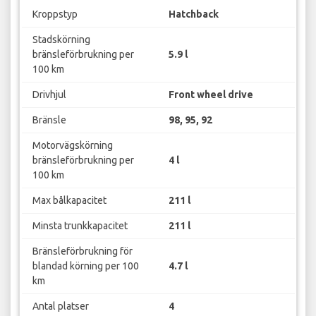
Kroppstyp
Hatchback
Stadskörning
bränsleförbrukning per
5.9 l
100 km
Drivhjul
Front wheel drive
Bränsle
98, 95, 92
Motorvägskörning
bränsleförbrukning per
4 l
100 km
Max bålkapacitet
211 l
Minsta trunkkapacitet
211 l
Bränsleförbrukning för
blandad körning per 100
4.7 l
km
Antal platser
4