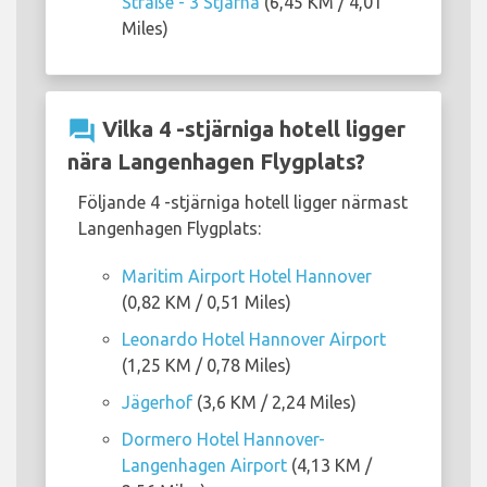
Straße - 3 Stjärna
(6,45 KM / 4,01
Miles)
question_answer
Vilka 4 -stjärniga hotell ligger
nära Langenhagen Flygplats?
Följande 4 -stjärniga hotell ligger närmast
Langenhagen Flygplats:
Maritim Airport Hotel Hannover
(0,82 KM / 0,51 Miles)
Leonardo Hotel Hannover Airport
(1,25 KM / 0,78 Miles)
Jägerhof
(3,6 KM / 2,24 Miles)
Dormero Hotel Hannover-
Langenhagen Airport
(4,13 KM /