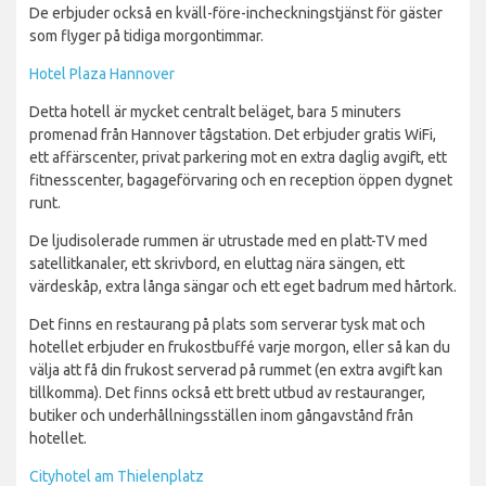
De erbjuder också en kväll-före-incheckningstjänst för gäster
som flyger på tidiga morgontimmar.
Hotel Plaza Hannover
Detta hotell är mycket centralt beläget, bara 5 minuters
promenad från Hannover tågstation. Det erbjuder gratis WiFi,
ett affärscenter, privat parkering mot en extra daglig avgift, ett
fitnesscenter, bagageförvaring och en reception öppen dygnet
runt.
De ljudisolerade rummen är utrustade med en platt-TV med
satellitkanaler, ett skrivbord, en eluttag nära sängen, ett
värdeskåp, extra långa sängar och ett eget badrum med hårtork.
Det finns en restaurang på plats som serverar tysk mat och
hotellet erbjuder en frukostbuffé varje morgon, eller så kan du
välja att få din frukost serverad på rummet (en extra avgift kan
tillkomma). Det finns också ett brett utbud av restauranger,
butiker och underhållningsställen inom gångavstånd från
hotellet.
Cityhotel am Thielenplatz