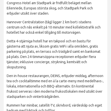
Congress Hotel am Stadtpark är fridfullt beläget mellan
Eilenriede, Europas största skog, och Stadtpark Park och
erbjuder utsikt över staden.
Hannover Centralstation (tåg) ligger 2 km bort i stadens
centrum och nås enkelt på 10 minuter med kollektivtrafik och
hotellet har också enkel tillgång till motorvägen.
Detta 4-stjärniga hotell har en takpool och en bastu för
gästerna att njuta av, liksom gratis WiFi i alla områden, gratis
parkering på plats, en terrass och trädgård samt en bankomat
på plats. Den 24-timmarsöppna receptionen erbjuder flera
tjänster, inklusive concierge, strykning, kemtvätt och
skoputsning.
Den in-house restaurangen, DEINS, erbjuder middag, afternoon
tea och cocktailtimme med en á la carte-meny med medelhavs-,
lokala, internationella och BBQ-alternativ. En kontinental
frukost serveras i den moderna frukostlokalen med utsikt över
stadsparken och vinterträdgården.
Rummen har minibar, satellit-TV, skrivbord, värdeskåp och eget
badrum med hårtork och tofflor.