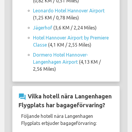
(0,82 KM / 0,51 Miles)
Leonardo Hotel Hannover Airport
(1,25 KM / 0,78 Miles)
Jägerhof
(3,6 KM / 2,24 Miles)
Hotel Hannover Airport by Premiere
Classe
(4,1 KM / 2,55 Miles)
Dormero Hotel Hannover-
Langenhagen Airport
(4,13 KM /
2,56 Miles)
question_answer
Vilka hotell nära Langenhagen
Flygplats har bagageförvaring?
Följande hotell nära Langenhagen
Flygplats erbjuder bagageförvaring: