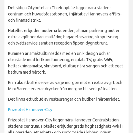
Det stiliga Cityhotel am Thielenplatz ligger nära stadens
centrum och huvudtågstationen, i hjärtat av Hannovers affärs-
och finansdistrikt.
Hotellet erbjuder moderna boenden, allmän parkering mot en
extra avgift per dag, matlådor, bagageförvaring, skoputsning
och tvättservice samt en reception öppen dygnet runt.
Rummen är smakfullt inredda med en unik design och är
utrustade med luftkonditionering, en platt-TV, gratis WiFi,
heltäckningsmatta, skrivbord, eluttag nära sängen och ett eget
badrum med hårtork.
En frukostbuffé serveras varje morgon mot en extra avgift och
Mini Baren serverar drycker från morgon till sent på kvällen.
Det finns ett utbud av restauranger och butiker i närområdet.
Prizeotel Hannover-City
Prizeotel Hannover-City ligger nära Hannover Centralstation i
stadens centrum. Hotellet erbjuder gratis höghastighets-WiFi i
alla områden, ett arbets- och surfområde i lobbyn, privat