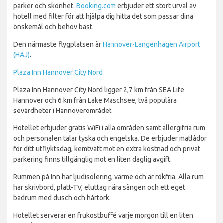
parker och skönhet.
Booking.com
erbjuder ett stort urval av
hotell med filter för att hjälpa dig hitta det som passar dina
önskemål och behov bäst.
Den närmaste flygplatsen är
Hannover-Langenhagen Airport
(HAJ)
.
Plaza Inn Hannover City Nord
Plaza Inn Hannover City Nord ligger 2,7 km från SEA Life
Hannover och 6 km från Lake Maschsee, två populära
sevärdheter i Hannoverområdet.
Hotellet erbjuder gratis WiFi i alla områden samt allergifria rum
och personalen talar tyska och engelska. De erbjuder matlådor
för ditt utflyktsdag, kemtvätt mot en extra kostnad och privat
parkering finns tillgänglig mot en liten daglig avgift.
Rummen på Inn har ljudisolering, värme och är rökfria. Alla rum
har skrivbord, platt-TV, eluttag nära sängen och ett eget
badrum med dusch och hårtork.
Hotellet serverar en frukostbuffé varje morgon till en liten