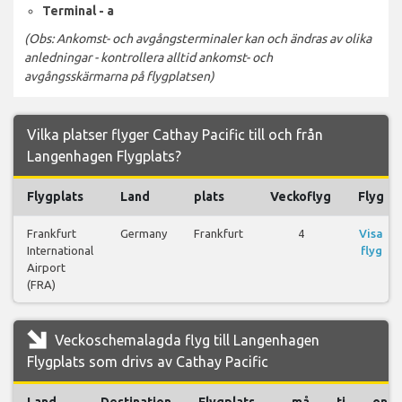
Terminal - a
(Obs: Ankomst- och avgångsterminaler kan och ändras av olika
anledningar - kontrollera alltid ankomst- och
avgångsskärmarna på flygplatsen)
Vilka platser flyger Cathay Pacific till och från
Langenhagen Flygplats?
Flygplats
Land
plats
Veckoflyg
Flyg
Frankfurt
Germany
Frankfurt
4
Visa
International
flyg
Airport
(FRA)
Veckoschemalagda flyg till Langenhagen
Flygplats som drivs av Cathay Pacific
Land
Destination
Flygplats
må
ti
on