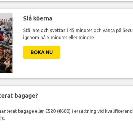
Slå köerna
Stå inte och svettas i 45 minuter och vänta på Secur
igenom på 5 minuter eller mindre.
BOKA NU
nterat bagage?
lhanterat bagage eller £520 (€600) i ersättning vid kvalificeran
is.