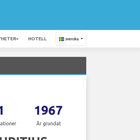
YHETER
HOTELL
svenska
1
1967
ationer
År grundat