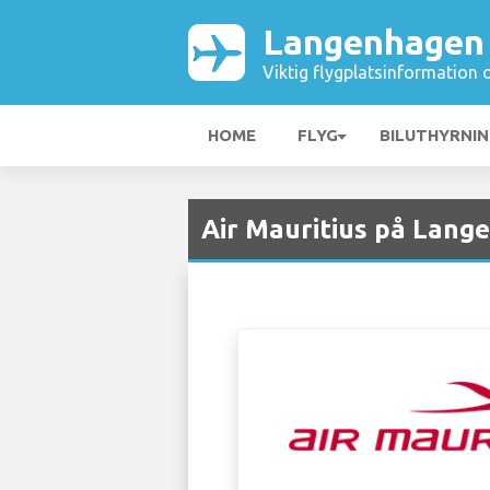
Langenhagen 
Viktig flygplatsinformation 
HOME
FLYG
BILUTHYRNI
Air Mauritius på Lang