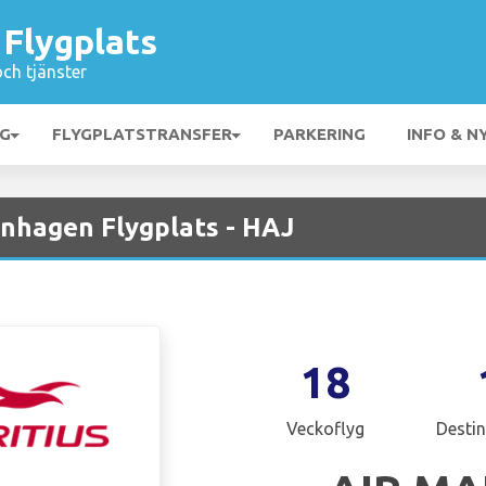
Flygplats
och tjänster
NG
FLYGPLATSTRANSFER
PARKERING
INFO & N
enhagen Flygplats - HAJ
18
Veckoflyg
Destin