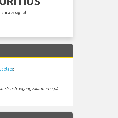
URITIUS
 anropssignal
ygplats
:
nkomst- och avgångsskärmarna på