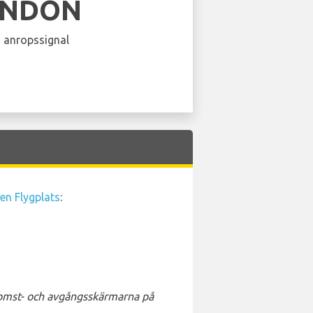
ENDON
 anropssignal
n Flygplats
:
nkomst- och avgångsskärmarna på