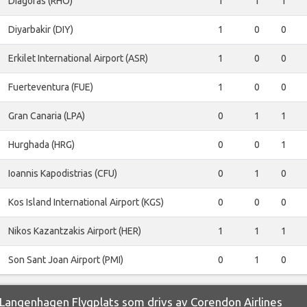
Diagoras (RHO)
1
1
1
Diyarbakir (DIY)
1
0
0
Erkilet International Airport (ASR)
1
0
0
Fuerteventura (FUE)
1
0
0
Gran Canaria (LPA)
0
1
1
Hurghada (HRG)
0
0
1
Ioannis Kapodistrias (CFU)
0
1
0
Kos Island International Airport (KGS)
0
0
0
Nikos Kazantzakis Airport (HER)
1
1
1
Son Sant Joan Airport (PMI)
0
1
0
Langenhagen Flygplats som drivs av Corendon Airlines