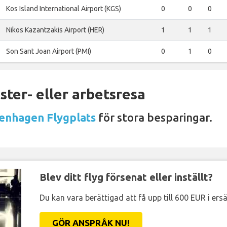
Kos Island International Airport (KGS)
0
0
0
Nikos Kazantzakis Airport (HER)
1
1
1
Son Sant Joan Airport (PMI)
0
1
0
ter- eller arbetsresa
genhagen Flygplats
för stora besparingar.
Blev ditt flyg försenat eller inställt?
Du kan vara berättigad att få upp till 600 EUR i ersä
GÖR ANSPRÅK NU!