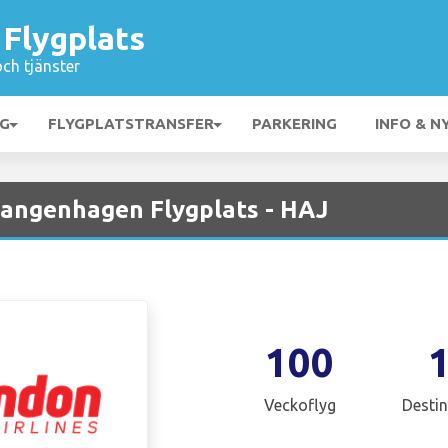
Flygplats
och tjänster
NG
FLYGPLATSTRANSFER
PARKERING
INFO & N
Langenhagen Flygplats - HAJ
100
Veckoflyg
Destin