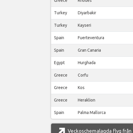
Greece
Rhodes
Turkey
Diyarbakir
Turkey
Kayseri
Spain
Fuerteventura
Spain
Gran Canaria
Egypt
Hurghada
Greece
Corfu
Greece
Kos
Greece
Heraklion
Spain
Palma Mallorca
Veckoschemalagda flyg från 