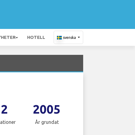
YHETER
HOTELL
svenska
12
2005
ationer
År grundat