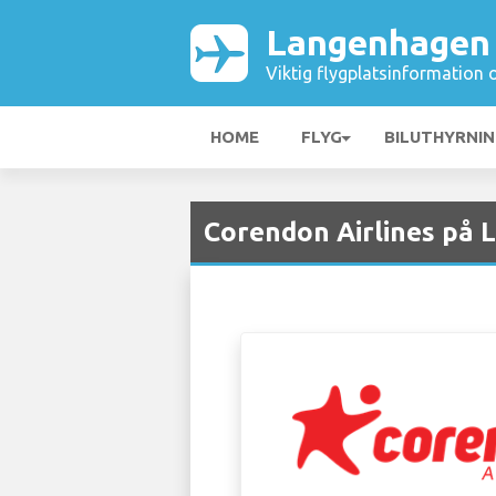
Langenhagen 
Viktig flygplatsinformation 
HOME
FLYG
BILUTHYRNI
Corendon Airlines på 