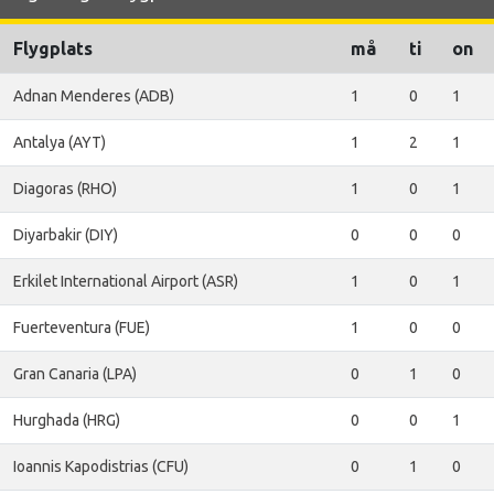
Flygplats
må
ti
on
Adnan Menderes (ADB)
1
0
1
Antalya (AYT)
1
2
1
Diagoras (RHO)
1
0
1
Diyarbakir (DIY)
0
0
0
Erkilet International Airport (ASR)
1
0
1
Fuerteventura (FUE)
1
0
0
Gran Canaria (LPA)
0
1
0
Hurghada (HRG)
0
0
1
Ioannis Kapodistrias (CFU)
0
1
0