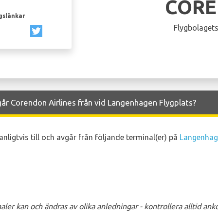
COR
gslänkar
Flygbolagets
går Corendon Airlines från vid Langenhagen Flygplats?
nligtvis till och avgår från följande terminal(er) på
Langenhage
ler kan och ändras av olika anledningar - kontrollera alltid a