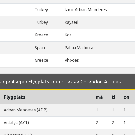
Turkey
Izmir Adnan Menderes
Turkey
Kayseri
Greece
Kos
Spain
Palma Mallorca
Greece
Rhodes
angenhagen Flygplats som drivs av Corendon Airlines
Flygplats
må
ti
on
Adnan Menderes (ADB)
1
1
1
Antalya (AYT)
2
2
1