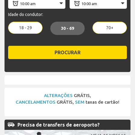
Idade do condutor:
18 - 29
70+
30 - 69
PROCURAR
ALTERAÇÕES
GRÁTIS,
CANCELAMENTOS
GRÁTIS,
SEM
taxas de cartão!
airport_shuttle
Precisa de transfers de aeroporto?