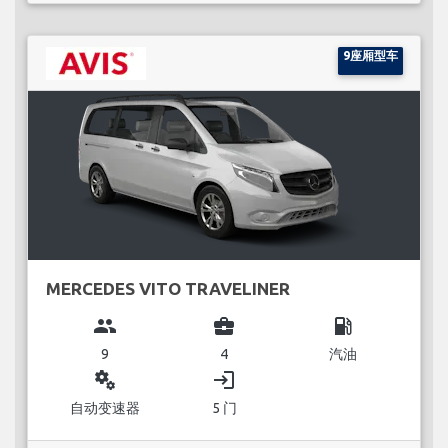
9座厢型车
MERCEDES VITO TRAVELINER
group
business_center
local_gas_station
9
4
汽油
miscellaneous_services
login
自动变速器
5 门