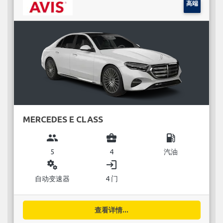
高端
MERCEDES E CLASS
group
business_center
local_gas_station
5
4
汽油
miscellaneous_services
login
自动变速器
4 门
查看详情...