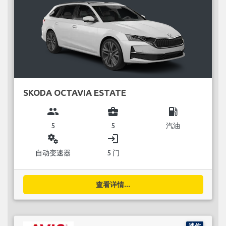
SKODA OCTAVIA ESTATE
group
business_center
local_gas_station
5
5
汽油
miscellaneous_services
login
自动变速器
5 门
查看详情...
迷你