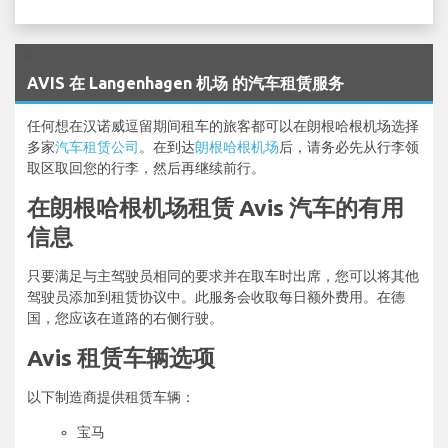
`
AVIS 在 Langenhagen 机场 的汽车租赁服务
任何想在汉诺威逗留期间租车的旅客都可以在朗根哈根机场选择
多家
汽车租赁公司
。在到达
朗根哈根机场
后，请务必先从行李领
取区取回您的行李，然后再继续前行。
在朗根哈根机场租赁 Avis 汽车的有用
信息
只要满足与主驾驶员相同的要求并在取车时出席，您可以将其他
驾驶员添加到租赁协议中。此服务会收取每日额外费用。在德
国，您应该在道路的右侧行驶。
Avis 租赁车辆选项
以下制造商提供租赁车辆：
宝马