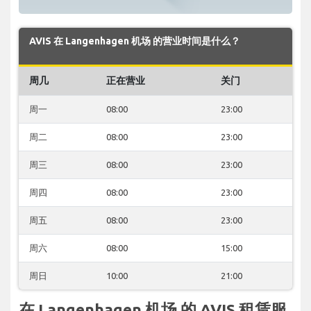
AVIS 在 Langenhagen 机场 的营业时间是什么？
周几
正在营业
关门
周一
08:00
23:00
周二
08:00
23:00
周三
08:00
23:00
周四
08:00
23:00
周五
08:00
23:00
周六
08:00
15:00
周日
10:00
21:00
在 Langenhagen 机场 的 AVIS 租赁服