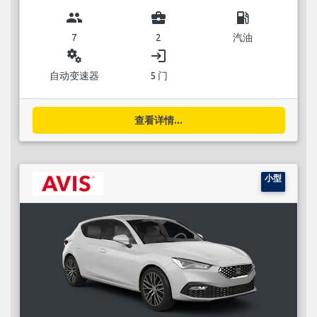
group
business_center
local_gas_station
7
2
汽油
miscellaneous_services
login
自动变速器
5 门
查看详情...
小型