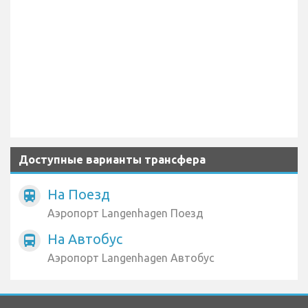
Доступные варианты трансфера
На Поезд
train
Аэропорт Langenhagen Поезд
На Автобус
directions_bus
Аэропорт Langenhagen Автобус