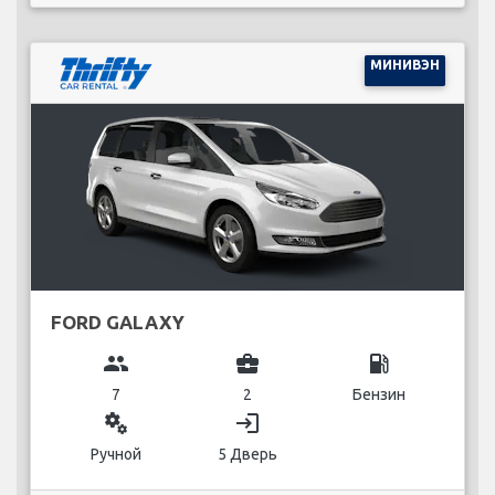
МИНИВЭН
FORD GALAXY
group
business_center
local_gas_station
7
2
Бензин
miscellaneous_services
login
Ручной
5 Дверь