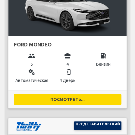
FORD MONDEO
group
business_center
local_gas_station
5
4
Бензин
miscellaneous_services
login
Автоматическая
4 Дверь
ПОСМОТРЕТЬ...
ПРЕДСТАВИТЕЛЬСКИЙ