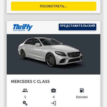
ПОСМОТРЕТЬ...
ПРЕДСТАВИТЕЛЬСКИЙ
MERCEDES C CLASS
group
business_center
local_gas_station
5
4
Бензин
miscellaneous_services
login