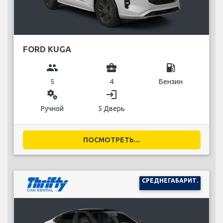
FORD KUGA
group
business_center
local_gas_station
5
4
Бензин
miscellaneous_services
login
Ручной
5 Дверь
ПОСМОТРЕТЬ...
СРЕДНЕГАБАРИТ.