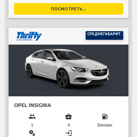
ПОСМОТРЕТЬ...
СРЕДНЕГАБАРИТ.
OPEL INSIGNIA
group
business_center
local_gas_station
5
4
Бензин
miscellaneous_services
login