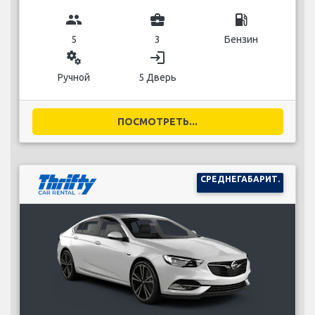
group
business_center
local_gas_station
5
3
Бензин
miscellaneous_services
login
Ручной
5 Дверь
ПОСМОТРЕТЬ...
СРЕДНЕГАБАРИТ.