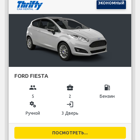
ЭКОНОМНЫЙ
FORD FIESTA
group
business_center
local_gas_station
5
2
Бензин
miscellaneous_services
login
Ручной
3 Дверь
ПОСМОТРЕТЬ...