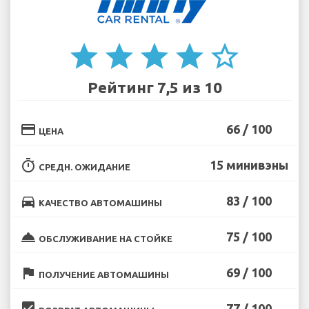
star
star
star
star
star_border
Рейтинг 7,5 из 10
credit_card
66 / 100
ЦЕНА
timer
15 минивэны
СРЕДН. ОЖИДАНИЕ
directions_car
83 / 100
КАЧЕСТВО АВТОМАШИНЫ
room_service
75 / 100
ОБСЛУЖИВАНИЕ НА СТОЙКЕ
flag
69 / 100
ПОЛУЧЕНИЕ АВТОМАШИНЫ
beenhere
77 / 100