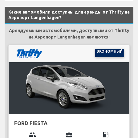
Какие автомобили доступны для аренды от Thrifty на
Аэропорт Langenhagen?
Арендуемыми автомобилями, доступными от Thrifty
на Аэропорт Langenhagen являются:
ЭКОНОМНЫЙ
FORD FIESTA
group
business_center
local_gas_station