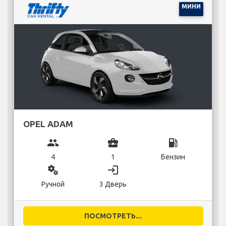
МИНИ
OPEL ADAM
group
business_center
local_gas_station
4
1
Бензин
miscellaneous_services
login
Ручной
3 Дверь
ПОСМОТРЕТЬ...