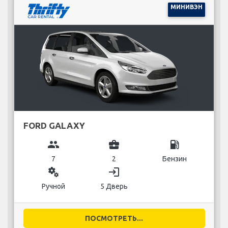
МИНИВЭН
FORD GALAXY
group
business_center
local_gas_station
7
2
Бензин
miscellaneous_services
login
Ручной
5 Дверь
ПОСМОТРЕТЬ...