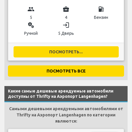
group
business_center
local_gas_station
5
4
Бензин
miscellaneous_services
login
Ручной
5 Дверь
ПОСМОТРЕТЬ...
ПОСМОТРЕТЬ ВСЕ
Какие самые дешевые арендуемые автомобили
доступны от Thrifty на Аэропорт Langenhagen?
Самыми дешевыми арендуемыми автомобилями от
Thrifty на Аэропорт Langenhagen по категории
являются: