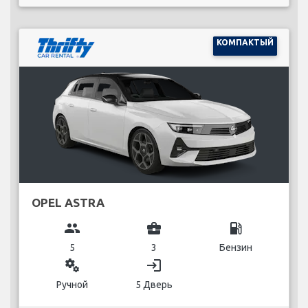
КОМПАКТЫЙ
OPEL ASTRA
group
business_center
local_gas_station
5
3
Бензин
miscellaneous_services
login
Ручной
5 Дверь