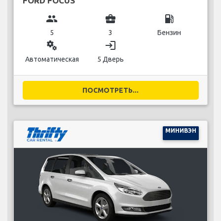
FORD FOCUS
group
business_center
local_gas_station
5
3
Бензин
miscellaneous_services
login
Автоматическая
5 Дверь
ПОСМОТРЕТЬ...
МИНИВЭН