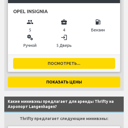
OPEL INSIGNIA
group
business_center
local_gas_station
5
4
Бензин
miscellaneous_services
login
Ручной
5 Дверь
ПОСМОТРЕТЬ...
ПОКАЗАТЬ ЦЕНЫ
Какие минивэны предлагает для аренды Thrifty на
Аэропорт Langenhagen?
Thrifty предлагает следующие минивэны: