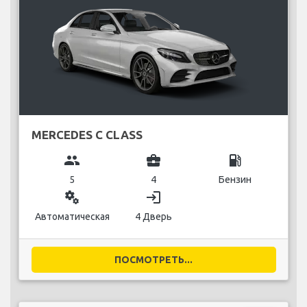
MERCEDES C CLASS
group
business_center
local_gas_station
5
4
Бензин
miscellaneous_services
login
Автоматическая
4 Дверь
ПОСМОТРЕТЬ...