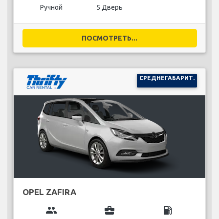
Ручной
5 Дверь
ПОСМОТРЕТЬ...
СРЕДНЕГАБАРИТ.
OPEL ZAFIRA
group
business_center
local_gas_station