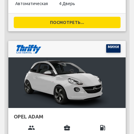
Автоматическая
4 Дверь
ПОСМОТРЕТЬ...
МИНИ
OPEL ADAM
group
business_center
local_gas_station