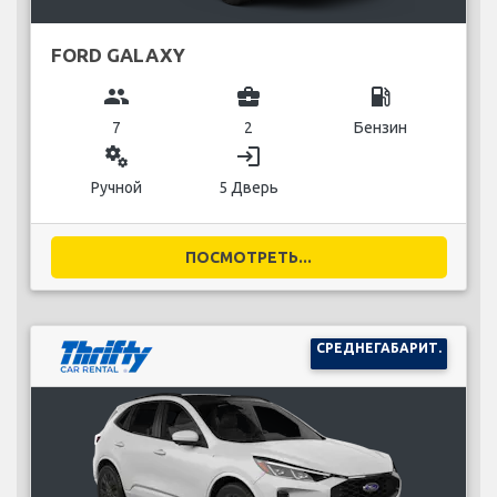
FORD GALAXY
group
business_center
local_gas_station
7
2
Бензин
miscellaneous_services
login
Ручной
5 Дверь
ПОСМОТРЕТЬ...
СРЕДНЕГАБАРИТ.