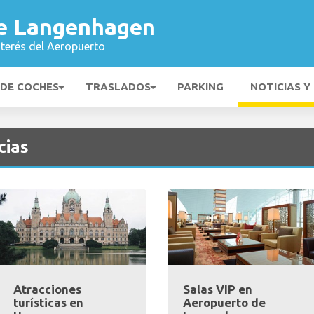
e Langenhagen
nterés del Aeropuerto
 DE COCHES
TRASLADOS
PARKING
NOTICIAS Y
cias
Atracciones
Salas VIP en
turísticas en
Aeropuerto de