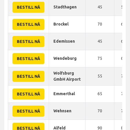
Stadthagen
45
50 
BESTILL NÅ
Brockel
70
60 
BESTILL NÅ
Edemissen
45
60 
BESTILL NÅ
Wendeburg
75
64 
BESTILL NÅ
Wolfsburg
55
70 
BESTILL NÅ
GmbH Airport
Emmerthal
65
77 
BESTILL NÅ
Wehnsen
70
78 
BESTILL NÅ
Alfeld
90
80 
BESTILL NÅ