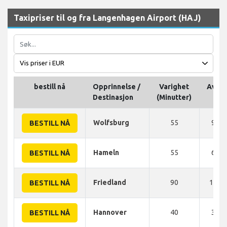
Taxipriser til og fra Langenhagen Airport (HAJ)
bestill nå
Opprinnelse /
Varighet
Avsta
Destinasjon
(Minutter)
Wolfsburg
55
92 
BESTILL NÅ
Hameln
55
69 
BESTILL NÅ
Friedland
90
153 
BESTILL NÅ
Hannover
40
35 
BESTILL NÅ