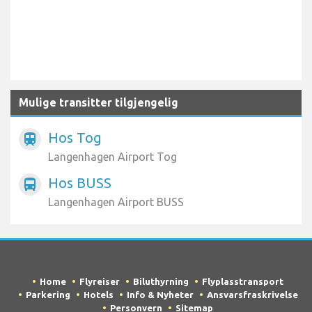
Mulige transitter tilgjengelig
Hos Tog
train
Langenhagen Airport Tog
Hos BUSS
directions_bus
Langenhagen Airport BUSS
Home
Flyreiser
Biluthyrning
Flyplasstransport
Parkering
Hotels
Info & Nyheter
Ansvarsfraskrivelse
Personvern
Sitemap