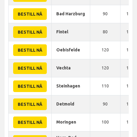
Bad Harzburg
90
120 
BESTILL NÅ
Fintel
80
120 
BESTILL NÅ
Oebisfelde
120
125 
BESTILL NÅ
Vechta
120
130 
BESTILL NÅ
Steinhagen
110
130 
BESTILL NÅ
Detmold
90
130 
BESTILL NÅ
Moringen
100
135 
BESTILL NÅ