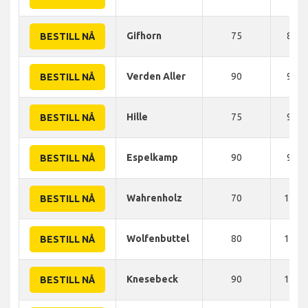
Gifhorn
75
84 
BESTILL NÅ
Verden Aller
90
90 
BESTILL NÅ
Hille
75
95 
BESTILL NÅ
Espelkamp
90
95 
BESTILL NÅ
Wahrenholz
70
100 
BESTILL NÅ
Wolfenbuttel
80
100 
BESTILL NÅ
Knesebeck
90
100 
BESTILL NÅ