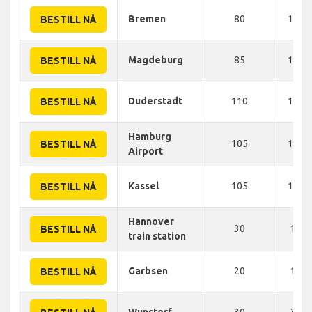
Bremen
80
141 
BESTILL NÅ
Magdeburg
85
152 
BESTILL NÅ
Duderstadt
110
160 
BESTILL NÅ
Hamburg
105
165 
BESTILL NÅ
Airport
Kassel
105
180 
BESTILL NÅ
Hannover
30
15 
BESTILL NÅ
train station
Garbsen
20
17 
BESTILL NÅ
Wunstorf
30
30 