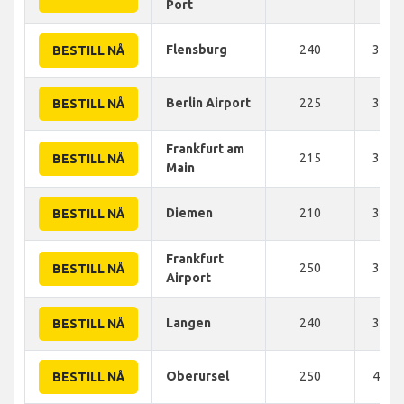
Port
Flensburg
240
340 
BESTILL NÅ
Berlin Airport
225
345 
BESTILL NÅ
Frankfurt am
215
365 
BESTILL NÅ
Main
Diemen
210
375 
BESTILL NÅ
Frankfurt
250
380 
BESTILL NÅ
Airport
Langen
240
390 
BESTILL NÅ
Oberursel
250
400 
BESTILL NÅ