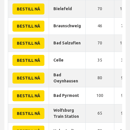
Bielefeld
70
110 
BESTILL NÅ
Braunschweig
46
70 
BESTILL NÅ
Bad Salzuflen
70
100 
BESTILL NÅ
Celle
35
37 
BESTILL NÅ
Bad
80
94 
BESTILL NÅ
Oeynhausen
Bad Pyrmont
100
95 
BESTILL NÅ
Wolfsburg
65
95 
BESTILL NÅ
Train Station