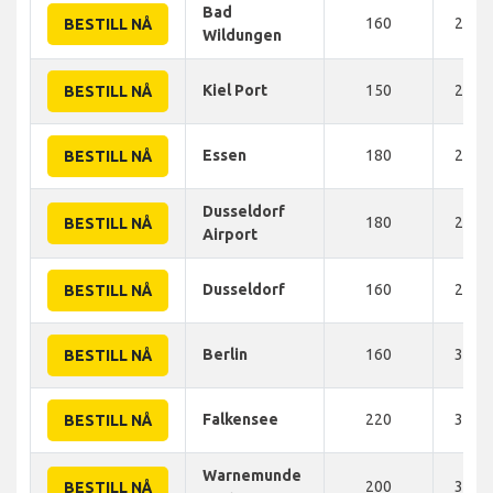
Bad
160
235 
BESTILL NÅ
Wildungen
Kiel Port
150
240 
BESTILL NÅ
Essen
180
260 
BESTILL NÅ
Dusseldorf
180
287 
BESTILL NÅ
Airport
Dusseldorf
160
295 
BESTILL NÅ
Berlin
160
300 
BESTILL NÅ
Falkensee
220
300 
BESTILL NÅ
Warnemunde
200
330 
BESTILL NÅ