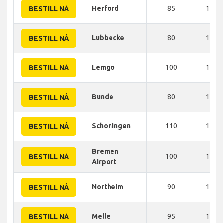
Herford
85
105 
BESTILL NÅ
Lubbecke
80
105 
BESTILL NÅ
Lemgo
100
106 
BESTILL NÅ
Bunde
80
108 
BESTILL NÅ
Schoningen
110
118 
BESTILL NÅ
Bremen
100
120 
BESTILL NÅ
Airport
Northeim
90
120 
BESTILL NÅ
Melle
95
120 
BESTILL NÅ