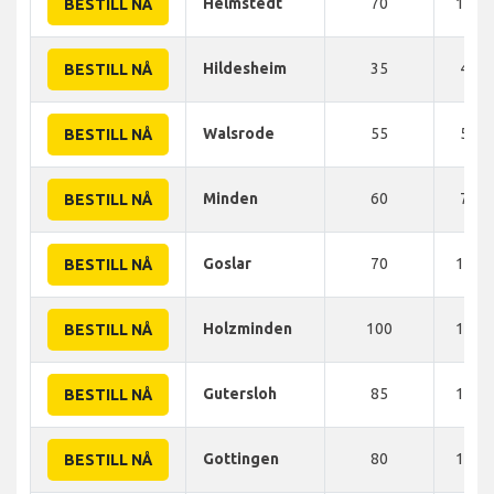
Helmstedt
70
105 
BESTILL NÅ
Hildesheim
35
45 
BESTILL NÅ
Walsrode
55
55 
BESTILL NÅ
Minden
60
79 
BESTILL NÅ
Goslar
70
105 
BESTILL NÅ
Holzminden
100
115 
BESTILL NÅ
Gutersloh
85
135 
BESTILL NÅ
Gottingen
80
137 
BESTILL NÅ