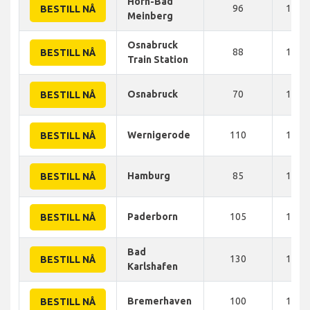
Horn-Bad
96
136 
BESTILL NÅ
Meinberg
Osnabruck
88
139 
BESTILL NÅ
Train Station
Osnabruck
70
140 
BESTILL NÅ
Wernigerode
110
140 
BESTILL NÅ
Hamburg
85
144 
BESTILL NÅ
Paderborn
105
149 
BESTILL NÅ
Bad
130
150 
BESTILL NÅ
Karlshafen
Bremerhaven
100
172 
BESTILL NÅ