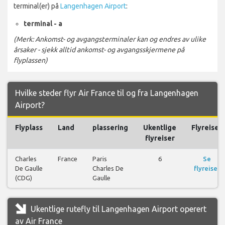
terminal(er) på
Langenhagen Airport
:
terminal - a
(Merk: Ankomst- og avgangsterminaler kan og endres av ulike
årsaker - sjekk alltid ankomst- og avgangsskjermene på
flyplassen)
Hvilke steder flyr Air France til og fra Langenhagen
Airport?
Flyplass
Land
plassering
Ukentlige
Flyreiser
flyreiser
Charles
France
Paris
6
Se
De Gaulle
Charles De
flyreiser
(CDG)
Gaulle
Ukentlige rutefly til Langenhagen Airport operert
av Air France