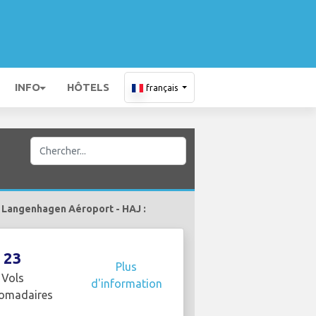
INFO
HÔTELS
français
s Langenhagen Aéroport - HAJ :
23
Plus
Vols
d'information
omadaires