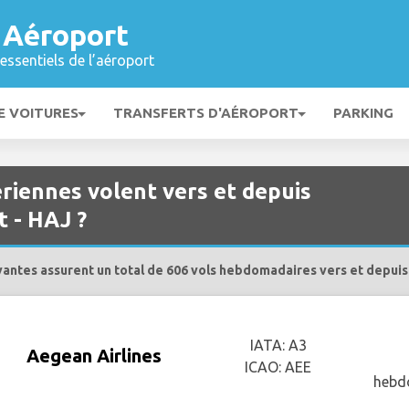
 Aéroport
essentiels de l’aéroport
E VOITURES
TRANSFERTS D'AÉROPORT
PARKING
riennes volent vers et depuis
 - HAJ ?
antes assurent un total de 606 vols hebdomadaires vers et depui
IATA: A3
Aegean Airlines
ICAO: AEE
hebd