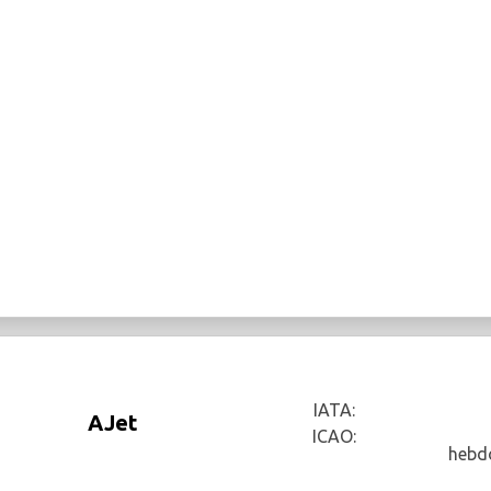
IATA:
AJet
ICAO:
hebd