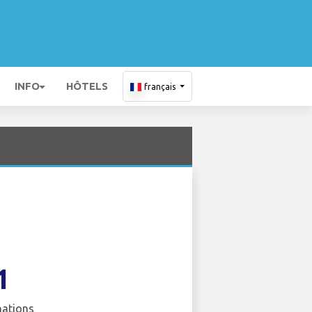
INFO
HÔTELS
français
1
nations