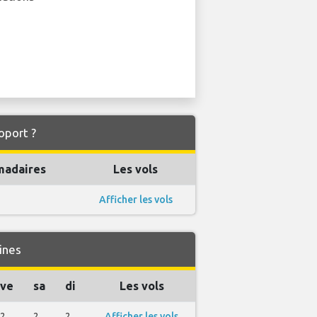
oport ?
madaires
Les vols
Afficher les vols
ines
ve
sa
di
Les vols
2
2
2
Afficher les vols