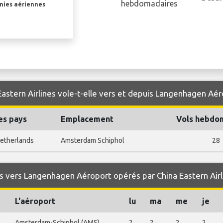
hebdomadaires
gnies aériennes
Eastern Airlines vole-t-elle vers et depuis Langenhagen Aér
es pays
Emplacement
Vols hebdo
etherlands
Amsterdam Schiphol
28
 vers Langenhagen Aéroport opérés par China Eastern Airl
L'aéroport
lu
ma
me
je
Amsterdam-Schiphol (AMS)
2
2
2
2