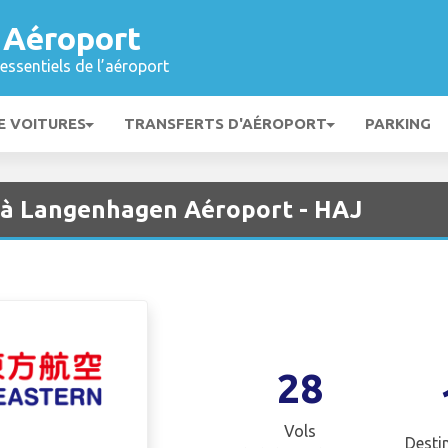
 Aéroport
essentiels de l’aéroport
E VOITURES
TRANSFERTS D'AÉROPORT
PARKING
s à Langenhagen Aéroport - HAJ
28
Vols
Desti