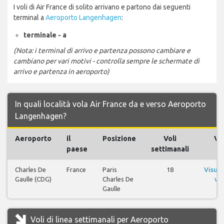
I voli di Air France di solito arrivano e partono dai seguenti
terminal a
Aeroporto Langenhagen
:
terminale - a
(Nota: i terminal di arrivo e partenza possono cambiare e
cambiano per vari motivi - controlla sempre le schermate di
arrivo e partenza in aeroporto)
In quali località vola Air France da e verso Aeroporto
Langenhagen?
Aeroporto
il
Posizione
Voli
Vol
paese
settimanali
Charles De
France
Paris
18
Visual
Gaulle (CDG)
Charles De
vol
Gaulle
Voli di linea settimanali per Aeroporto