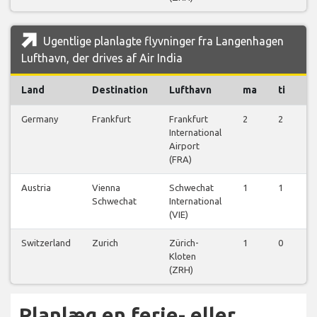
Ugentlige planlagte flyvninger fra Langenhagen
Lufthavn, der drives af Air India
Land
Destination
Lufthavn
ma
ti
o
Germany
Frankfurt
Frankfurt
2
2
2
International
Airport
(FRA)
Austria
Vienna
Schwechat
1
1
1
Schwechat
International
(VIE)
Switzerland
Zurich
Zürich-
1
0
0
Kloten
(ZRH)
Planlæg en ferie- eller