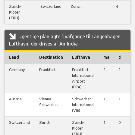
Zürich-
Switzerland
Zurich
4
Kloten
(ZRH)
Ugentlige planlagte flyafgange til Langenhagen
Lufthavn, der drives af Air India
Land
Destination
Lufthavn
ma
ti
o
Germany
Frankfurt
Frankfurt
2
2
2
International
Airport
(FRA)
Austria
Vienna
Schwechat
1
1
1
Schwechat
International
(VIE)
Switzerland
Zurich
Zürich-
1
0
0
Kloten
(ZRH)