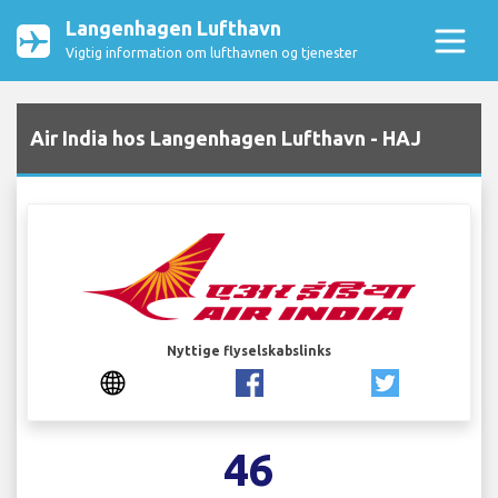
Langenhagen Lufthavn
Vigtig information om lufthavnen og tjenester
Air India hos Langenhagen Lufthavn - HAJ
Nyttige flyselskabslinks
46